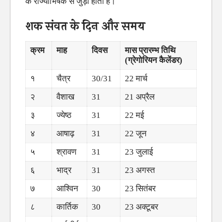
के राज्याभिषेक से जुड़ी होती है।
शक संवत के दिन और समय
क्रम
माह
दिवस
मास प्रारम्भ तिथि
(
ग्रेगोरियन कैलेंडर
)
१
चैत्र
30/31
22 मार्च
२
वैशाख
31
21 अप्रैल
३
ज्येष्ठ
31
22 मई
४
आषाढ़
31
22 जून
५
श्रावण
31
23 जुलाई
६
भाद्र
31
23 अगस्त
७
आश्विन
30
23 सितंबर
८
कार्तिक
30
23 अक्टूबर