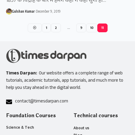
1857 के विद्रोह के बारे में हमने कही न कही सुना ही…
Gulshan Kumar
December 9, 2019
1
2
…
9
10
11
Times Darpan:
Our website offers a complete range of web
tutorials, academic tutorials, app tutorials, and much more to
help you stay ahead in the digital world.
contact@timesdarpan.com
Foundation Courses
Technical courses
Science & Tech
About us